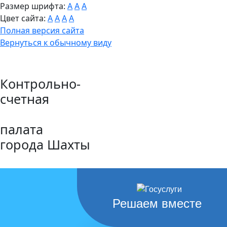
Размер шрифта:
A
A
A
Цвет сайта:
A
A
A
A
Полная версия сайта
Вернуться к обычному виду
Контрольно-
счетная
палата
города Шахты
Решаем вместе